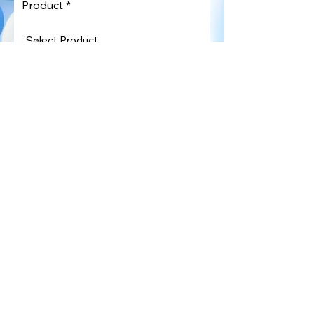
Product
Request
Send Request
넥스트판게아(주) | 넥스트팬지아(주)
CEO: 제이슨 임
사무실 : 서울시 광진구 광나루로 478, 405호(4층)
문의
소셜 미디
어
jason@nextpangaea.com