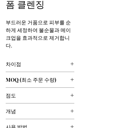
폼 클렌징
부드러운 거품으로 피부를 순
하게 세정하여 불순물과 메이
크업을 효과적으로 제거합니
다.
차이점
알란토인:
피부를 진정시키고
MOQ (최소 주문 수량)
염증을 줄이는 데 효과적입니
다.
1000~2000개
점도
토코페릴 아세테이트(비타민 E
유래):
항산화 작용으로 피부를
중간
개념
보호하고 수분 유지를 돕습니
다.
클렌징
사용 방법