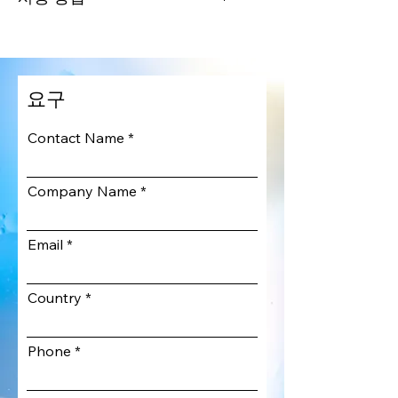
비타민 B12 추출물:
지치고 민
감한 피부를 진정시키고 활력
미온수로 피부를 적신 후, 적당
을 불어넣어 주며, 피부 컨디셔
량을 손이나 거품망에 덜어 충
너 역할을 하여 건강해 보이는
분히 거품을 내어 젖은 얼굴을
요구
피부로 가꿔줍니다.
부드럽게 세안하세요.
글리세린:
피부 건강을 유지하
Contact Name
고 수분을 공급하여 건조함을
예방하는 데 도움을 줍니다.
Company Name
Email
Country
Phone